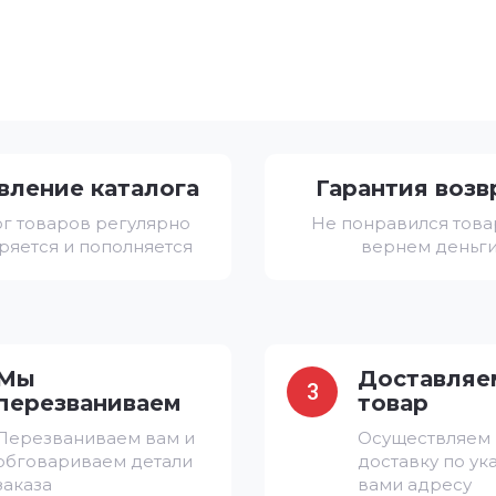
вление каталога
Гарантия возв
ог товаров регулярно
Не понравился тов
ряется и пополняется
вернем деньг
Мы
Доставляе
3
перезваниваем
товар
Перезваниваем вам и
Осуществляем
обговариваем детали
доставку по ук
заказа
вами адресу