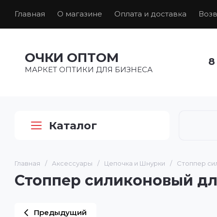
Главная
О магазине
Оплата и доставка
Возв
ОЧКИ ОПТОМ
8
МАРКЕТ ОПТИКИ ДЛЯ БИЗНЕСА
Каталог
Главная
/
Аксессуары
/
Цепочка и Шнурки
/
Стоппер си
Стоппер силиконовый д
Предыдущий