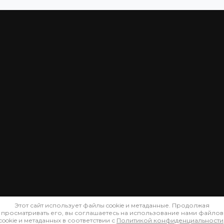
Этот сайт использует файлы cookie и метаданные. Продолжая
просматривать его, вы соглашаетесь на использование нами файлов
cookie и метаданных в соответствии с
Политикой конфиденциальности