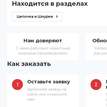
Находится в разделах
Цепочка и Шнурки
Нам доверяют
Обно
С нами работают известные
Катал
мировые производители
расши
Как заказать
Оставьте заявку
1
2
Заполните заявку на
сайте или позвоните
нам