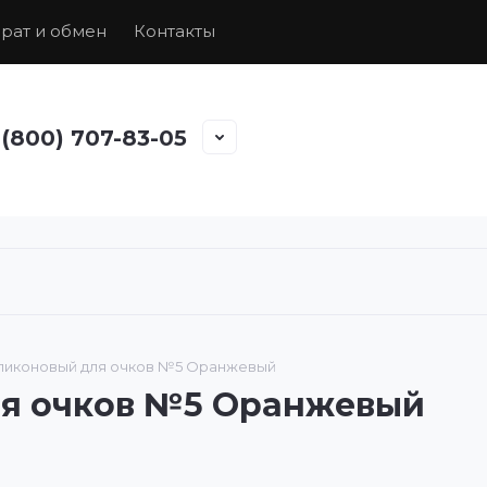
рат и обмен
Контакты
 (800) 707-83-05
ликоновый для очков №5 Оранжевый
ля очков №5 Оранжевый