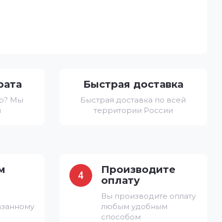
рата
Быстрая доставка
ар? Мы
Быстрая доставка по всей
и
территории России
м
Производите
4
оплату
Вы производите оплату
азанному
любым удобным
способом