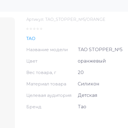
Артикул:
TAO_STOPPER_№5/ORANGE
TAO
Название модели
TAO STOPPER_№5
Цвет
оранжевый
Вес товара, г
20
Материал товара
Силикон
Целевая аудитория
Детская
Бренд
Tao